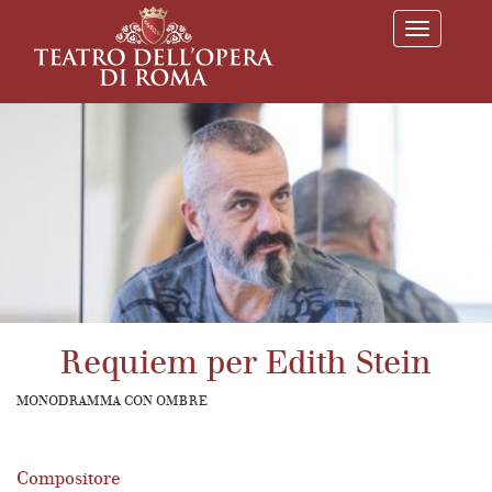
T
o
g
g
l
e
n
a
v
i
g
a
t
i
o
n
Requiem per Edith Stein
MONODRAMMA CON OMBRE
Compositore