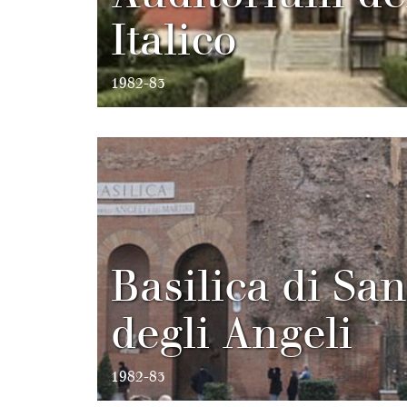
Italico
1982-83
Basilica di Sa
degli Angeli
1982-83