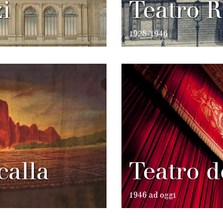
i
Teatro R
1928-1946
calla
Teatro d
1946 ad oggi