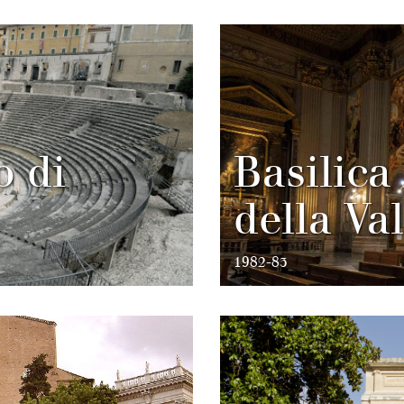
 di
Basilica
della Val
1982-83