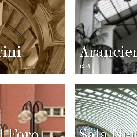
ini
Arancier
1978
l Foro
Sala Ner