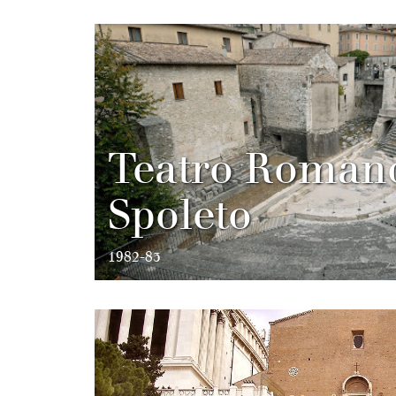
Teatro Romano
Spoleto
1982-83