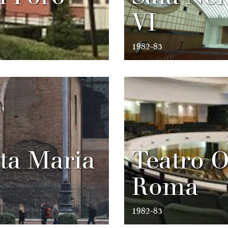
VI
1982-83
nta Maria
Teatro O
Roma
1982-83