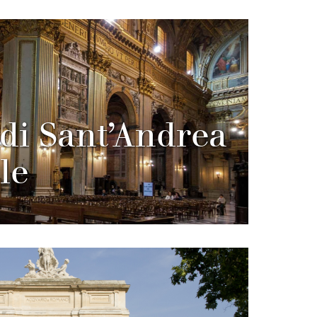
 di Sant’Andrea
le