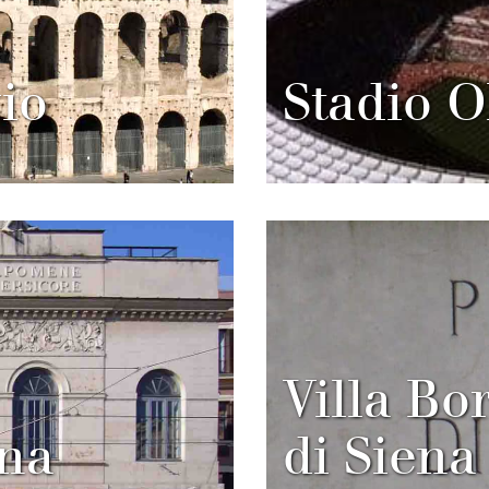
vio
Stadio 
Villa Bo
ina
di Siena