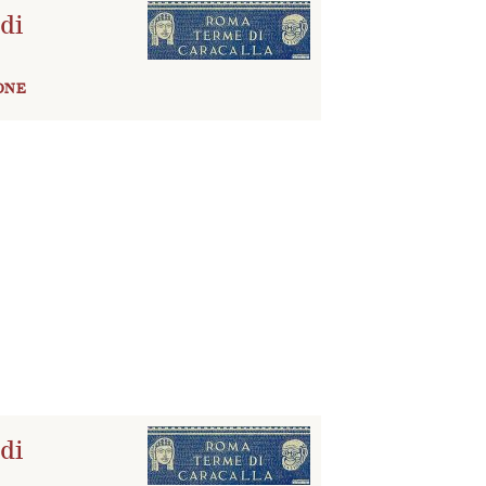
di
ONE
di