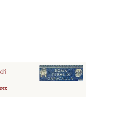
di
ONE