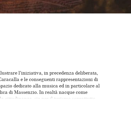
ustrare l’iniziativa, in precedenza deliberata,
Caracalla e le conseguenti rappresentazioni di
 spazio dedicato alla musica ed in particolare al
silica di Massenzio. In realtà nacque come
 cittadinanza, sia per il turismo soprattutto
ra e per la continuità lavorativa di tutto il
notandosi quale espressione di un gusto
nesima stagione lirica all’Arena. Il
’interno di una delle aule situate accanto al
palcoscenico del mondo. La platea disponeva di