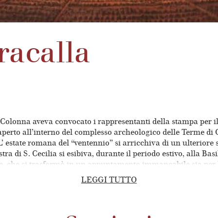
racalla
 Colonna aveva convocato i rappresentanti della stampa per ill
’aperto all’interno del complesso archeologico delle Terme di 
 L’ estate romana del “ventennio” si arricchiva di un ulteriore
a di S. Cecilia si esibiva, durante il periodo estivo, alla Ba
re, che si trasformò in un appuntamento immancabile sia per la
initivo assetto delle strutture dell’allora Teatro Reale dell’Ope
LEGGI TUTTO
Definito con la dicitura
Teatro del popolo
andò sempre più con
 giusto ricordare che nel 1937 Verona inaugurava la sua ventu
ogettato ed allestito da Pericle Ansaldo, venne posizionato all
i superficie ed un boccascena di 22 m. divenne il più grande 