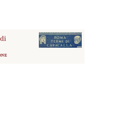
di
ONE