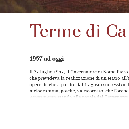
Terme di Ca
1937 ad oggi
Il 27 luglio 1937, il Governatore di Roma Piero
che prevedeva la realizzazione di un teatro all
opere liriche a partire dal 1 agosto successivo.
melodramma, poiché, va ricordato, che l’orchestr
esperimento
, stando alle parole del Governato
internazionale. Inoltre fu determinante per il def
personale dipendente sia tecnico che artistico. 
popolare ritrovato ed affermato. In proposito è
palcoscenico con i suoi impianti tecnologici, pr
tepidarium
, per le sue dimensioni, 1500 mq. d