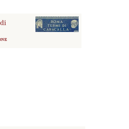
di
ONE