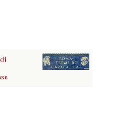
di
ONE