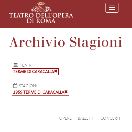
T
o
g
g
l
e
Archivio Stagioni
n
a
v
i
g
a
TEATRI
t
TERME DI CARACALLA
i
o
n
STAGIONI
1959 TERME DI CARACALLA
OPERE
BALLETTI
CONCERTI