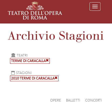
T
o
g
g
l
e
Archivio Stagioni
n
a
v
i
g
a
TEATRI
t
TERME DI CARACALLA
i
o
n
STAGIONI
2010 TERME DI CARACALLA
OPERE
BALLETTI
CONCERTI