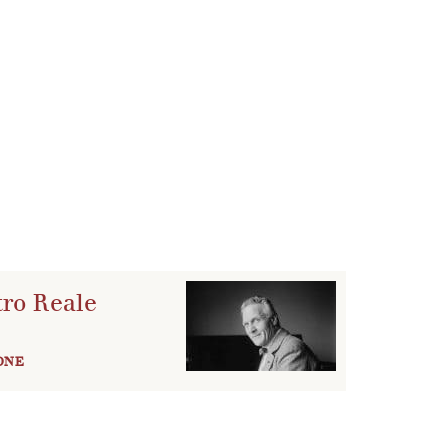
le scene. I cartelloni delle stagioni del Teatro
e fu l’operato del direttore d’orchestra Tullio
iente dalla neonata Scuola di Danza istituita e
boratori di scenografia.
tro Reale
ONE