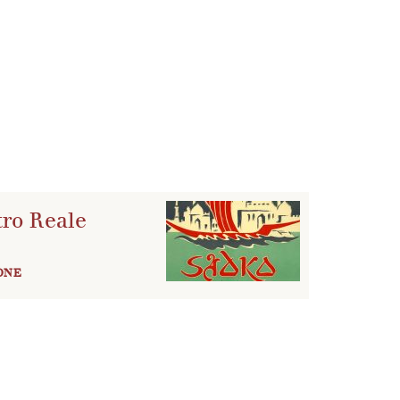
tro Reale
ONE