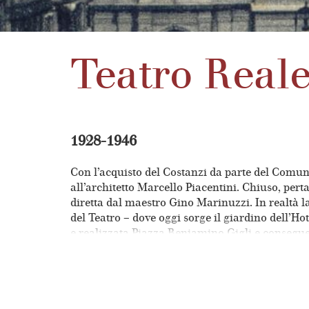
Teatro Reale
1928-1946
Con l’acquisto del Costanzi da parte del Comune
all’architetto Marcello Piacentini. Chiuso, pe
diretta dal maestro Gino Marinuzzi. In realtà la
del Teatro – dove oggi sorge il giardino dell’Ho
e realizzata Piazza Beniamino Gigli e conseguen
timpani a lunetta e da un corpo centrale scandito
L’anfiteatro, interno alla sala, fu demolito e so
nuovi stucchi realizzati da Giovanni Remuzzi e
composto da 27000 gocce di cristallo di Boemia.
dell’Allestimento Scenico del teatro per circa t