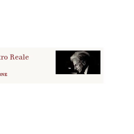
tro Reale
ONE