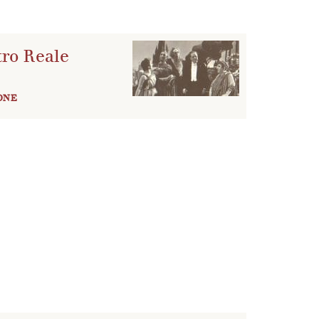
tro Reale
ONE