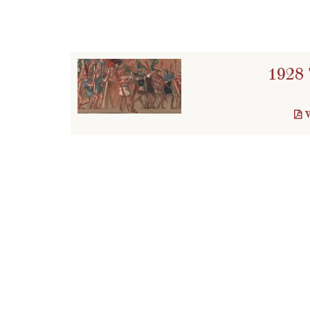
idraulico. Predispose inoltre una soffitta a gra
Reale si arricchirono di titoli che videro protag
Serafin che tra il 1934 e 1943 ricoprì il ruolo d
diretta nel 1928 da Ileana Leonidoff e Dimitri R
1928 