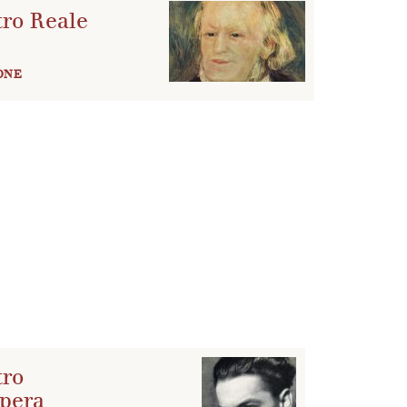
tro Reale
ONE
tro
Opera