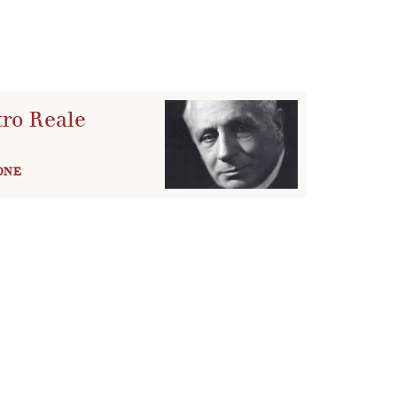
tro Reale
ONE