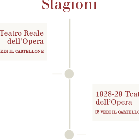
Stagioni
ticcia provvista di funi ancora oggi utilizzate per movimentare 
onisti i maggiori artisti dell’epoca. Fondamentale in questa fas
i Direttore artistico. Nacque inoltre il Corpo di ballo, proven
ostoff. Nel 1932 si inaugurarono altresì in Via dei Cerchi i la
Teatro Reale
dell’Opera
VEDI IL CARTELLONE
1928-29 Tea
dell’Opera
VEDI IL CARTELL