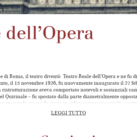
 dell’Opera
 di Roma, il teatro diventò Teatro Reale dell’Opera e ne fu di
rtanto, il 15 novembre 1926, fu nuovamente inaugurato il 27 f
 ristrutturazione aveva comportato notevoli e sostanziali camb
tel Quirinale – fu spostato dalla parte diametralmente opposta
temente la nuova facciata in stile neorinascimentale, costit
 da due ordini di portici, simili a quelli che ornavano le altr
LEGGI TUTTO
stituito da un quarto ordine (l’attuale terzo) di palchi e dalla
 da, decorazioni e tappezzerie, nonché dotata di un maestoso
 La sistemazione del palcoscenico, realizzata in più momenti, 
rent’anni. Questi sfruttò la superficie a sua disposizione con u