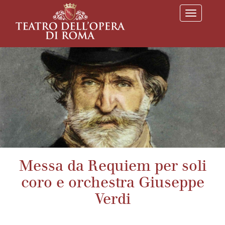
T
o
g
g
l
e
n
a
v
i
g
a
t
i
o
n
Messa da Requiem per soli
coro e orchestra Giuseppe
Verdi