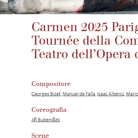
Carmen 2025 Parigi
Tournée della Com
Teatro dell’Opera
Compositore
Georges Bizet
,
Manuel de Falla
,
Isaac Albéniz
,
Mario
Coreografia
Jiří Bubeníček
Scene