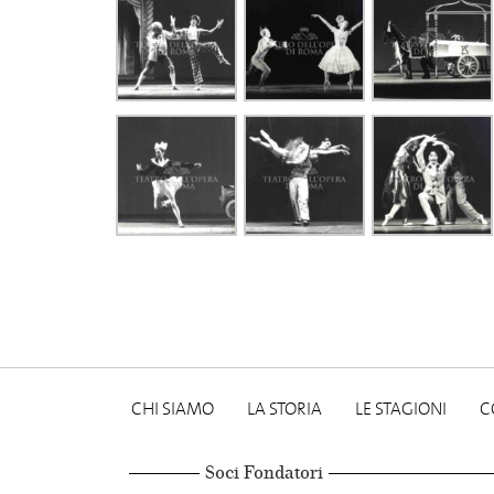
CHI SIAMO
LA STORIA
LE STAGIONI
C
Soci Fondatori