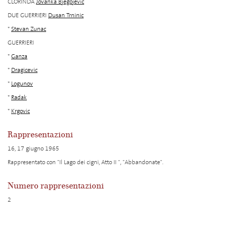
CLORINDA
Jovanka Bjegojevic
DUE GUERRIERI
Dusan Trninic
*
Stevan Zunac
GUERRIERI
*
Ganza
*
Dragicevic
*
Logunov
*
Radak
*
Krgovic
Rappresentazioni
16, 17 giugno 1965
Rappresentato con "Il Lago dei cigni, Atto II ", "Abbandonate".
Numero rappresentazioni
2