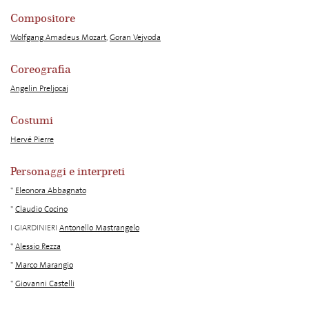
Compositore
Wolfgang Amadeus Mozart
,
Goran Vejvoda
Coreografia
Angelin Preljocaj
Costumi
Hervé Pierre
Personaggi e interpreti
*
Eleonora Abbagnato
*
Claudio Cocino
I GIARDINIERI
Antonello Mastrangelo
*
Alessio Rezza
*
Marco Marangio
*
Giovanni Castelli