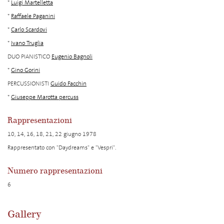
*
Luigi Martelletta
*
Raffaele Paganini
*
Carlo Scardovi
*
Ivano Truglia
DUO PIANISTICO
Eugenio Bagnoli
*
Gino Gorini
PERCUSSIONISTI
Guido Facchin
*
Giuseppe Marotta percuss
Rappresentazioni
10, 14, 16, 18, 21, 22 giugno 1978
Rappresentato con "Daydreams" e "Vespri".
Numero rappresentazioni
6
Gallery