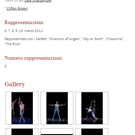
TWIN CITIES
Gaia Straccamore
*
Clifton Brown
Rappresentazioni
6, 7, 8, 9, 10 marzo 2012
Rappresentato con i balletti: "Diversion of Angels", "Day on Earth", "Chaconne",
"The River".
Numero rappresentazioni
5
Gallery