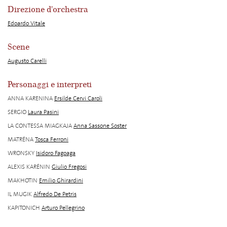
Direzione d'orchestra
Edoardo Vitale
Scene
Augusto Carelli
Personaggi e interpreti
ANNA KARENINA
Ersilde Cervi Caroli
SERGIO
Laura Pasini
LA CONTESSA MIAGKAJA
Anna Sassone Soster
MATRÉNA
Tosca Ferroni
WRONSKY
Isidoro Fagoaga
ALEXIS KARÉNIN
Giulio Fregosi
MAKHOTIN
Emilio Ghirardini
IL MUGIK
Alfredo De Petris
KAPITONICH
Arturo Pellegrino