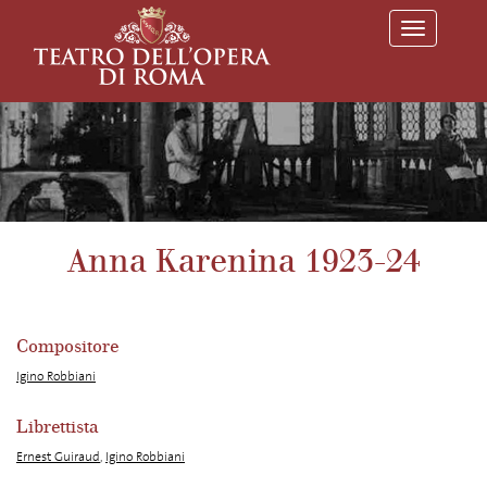
T
o
g
g
l
e
n
a
v
i
g
a
Anna Karenina 1923-24
t
i
o
n
Compositore
Igino Robbiani
Librettista
Ernest Guiraud
,
Igino Robbiani