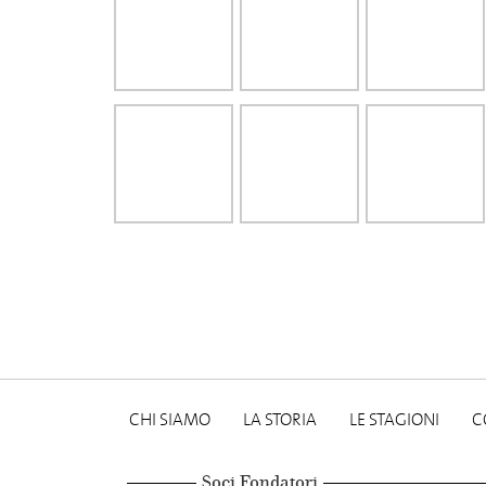
CHI SIAMO
LA STORIA
LE STAGIONI
C
Soci Fondatori