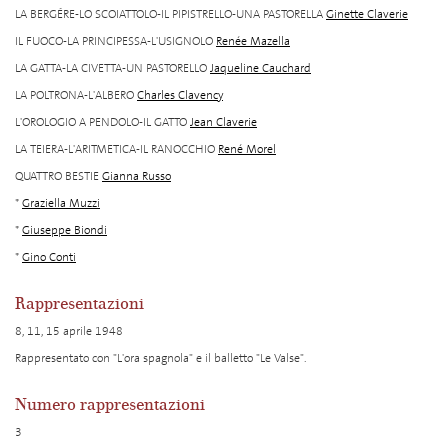
LA BERGÉRE-LO SCOIATTOLO-IL PIPISTRELLO-UNA PASTORELLA
Ginette Claverie
IL FUOCO-LA PRINCIPESSA-L'USIGNOLO
Renée Mazella
LA GATTA-LA CIVETTA-UN PASTORELLO
Jaqueline Cauchard
LA POLTRONA-L'ALBERO
Charles Clavency
L'OROLOGIO A PENDOLO-IL GATTO
Jean Claverie
LA TEIERA-L'ARITMETICA-IL RANOCCHIO
René Morel
QUATTRO BESTIE
Gianna Russo
*
Graziella Muzzi
*
Giuseppe Biondi
*
Gino Conti
Rappresentazioni
8, 11, 15 aprile 1948
Rappresentato con "L'ora spagnola" e il balletto "Le Valse".
Numero rappresentazioni
3