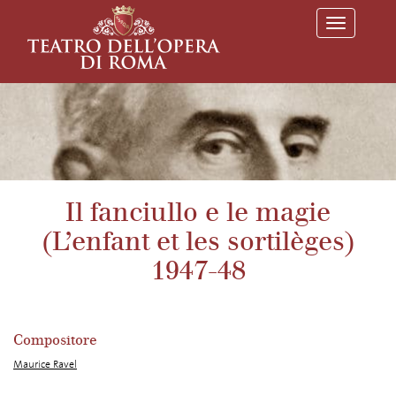
T
o
g
g
l
e
n
a
v
i
g
a
Il fanciullo e le magie
t
i
(L’enfant et les sortilèges)
o
n
1947-48
Compositore
Maurice Ravel