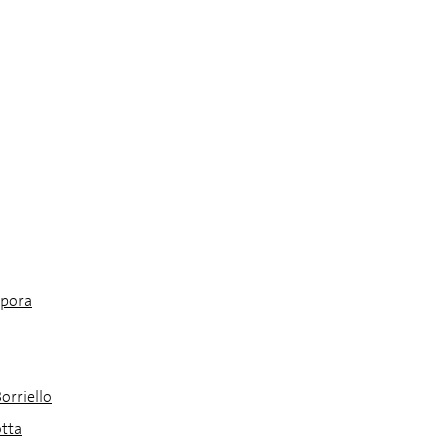
pora
orriello
tta