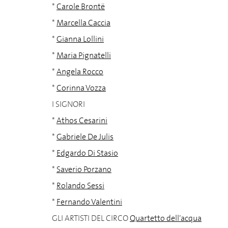
*
Carole Brontë
*
Marcella Caccia
*
Gianna Lollini
*
Maria Pignatelli
*
Angela Rocco
*
Corinna Vozza
I SIGNORI
*
Athos Cesarini
*
Gabriele De Julis
*
Edgardo Di Stasio
*
Saverio Porzano
*
Rolando Sessi
*
Fernando Valentini
GLI ARTISTI DEL CIRCO
Quartetto dell’acqua