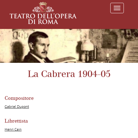
T
o
g
g
l
e
n
a
v
i
g
a
La Cabrera 1904-05
t
i
o
n
Compositore
Gabriel Dupont
Librettista
Henri Cain