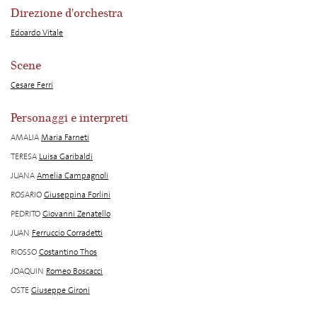
Direzione d'orchestra
Edoardo Vitale
Scene
Cesare Ferri
Personaggi e interpreti
AMALIA
Maria Farneti
TERESA
Luisa Garibaldi
JUANA
Amelia Campagnoli
ROSARIO
Giuseppina Forlini
PEDRITO
Giovanni Zenatello
JUAN
Ferruccio Corradetti
RIOSSO
Costantino Thos
JOAQUIN
Romeo Boscacci
OSTE
Giuseppe Gironi