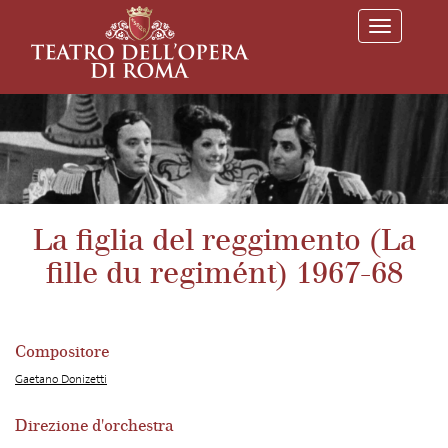
T
o
g
g
l
e
n
a
v
i
g
a
La figlia del reggimento (La
t
i
fille du regimént) 1967-68
o
n
Compositore
Gaetano Donizetti
Direzione d'orchestra