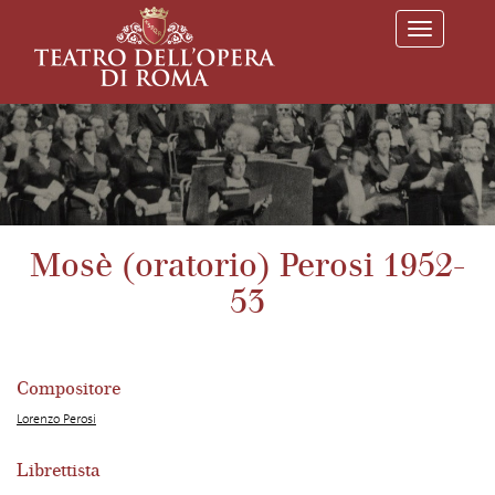
T
o
g
g
l
e
n
a
v
i
g
a
Mosè (oratorio) Perosi 1952-
t
i
53
o
n
Compositore
Lorenzo Perosi
Librettista