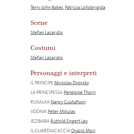
Terry John Bates
,
Patrizia Lollobrigida
Scene
Stefan Lazaridis
Costumi
Stefan Lazaridis
Personaggi e interpreti
IL PRINCIPE
Miroslav Dvorsky
LA PRINCIPESSA
Penelope Thorn
RUSALKA
Nancy Gustafson
VODNIK
Peter Mikulas
JEZIBABA
Ruthild Engert Ley
IL GUARDIACACCIA
Orazio Mori