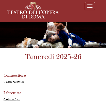
T
o
g
g
l
e
n
a
v
i
g
a
Tancredi 2025-26
t
i
o
n
Compositore
Gioachino Rossini
Librettista
Gaetano Rossi