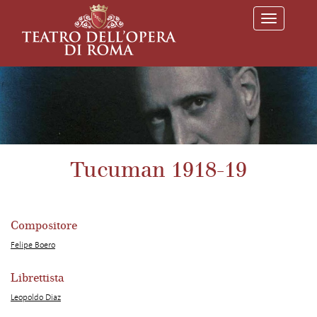
T
o
g
g
l
e
n
a
v
i
g
a
Tucuman 1918-19
t
i
o
n
Compositore
Felipe Boero
Librettista
Leopoldo Diaz