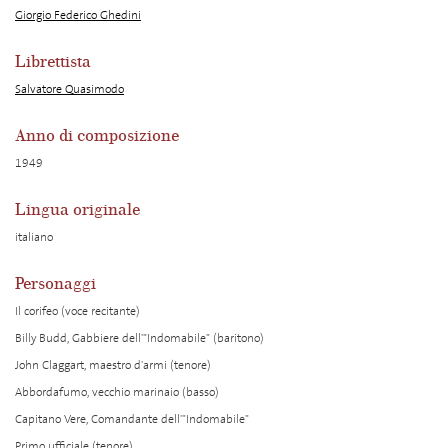
Giorgio Federico Ghedini
Librettista
Salvatore Quasimodo
Anno di composizione
1949
Lingua originale
italiano
Personaggi
Il corifeo (voce recitante)
Billy Budd, Gabbiere dell'"Indomabile" (baritono)
John Claggart, maestro d'armi (tenore)
Abbordafumo, vecchio marinaio (basso)
Capitano Vere, Comandante dell'"Indomabile"
Primo ufficiale (tenore)