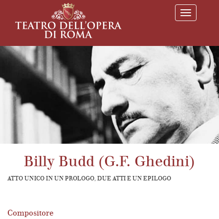
T
o
g
g
l
e
n
a
v
i
g
a
t
i
o
n
Billy Budd (G.F. Ghedini)
ATTO UNICO IN UN PROLOGO, DUE ATTI E UN EPILOGO
Compositore