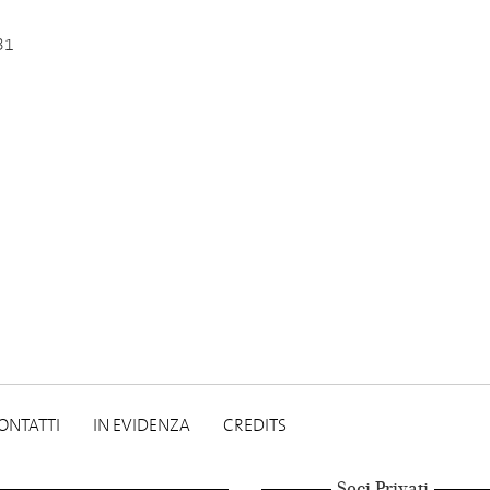
31
ONTATTI
IN EVIDENZA
CREDITS
Soci Privati