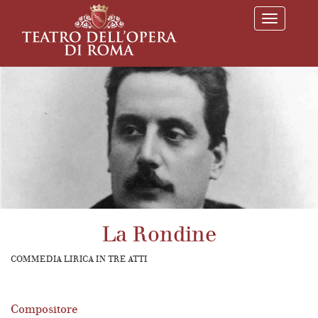
T
o
g
g
l
e
n
a
v
i
g
a
t
i
o
n
La Rondine
COMMEDIA LIRICA IN TRE ATTI
Compositore