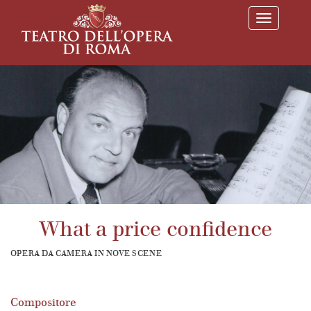
T
o
g
g
l
e
n
a
v
i
g
a
t
i
o
n
What a price confidence
OPERA DA CAMERA IN NOVE SCENE
Compositore