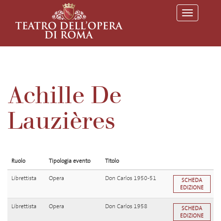
T
o
g
g
l
e
n
a
v
Achille De
i
g
a
Lauzières
t
i
o
n
Ruolo
Tipologia evento
Titolo
Librettista
Opera
Don Carlos 1950-51
SCHEDA
EDIZIONE
Librettista
Opera
Don Carlos 1958
SCHEDA
EDIZIONE