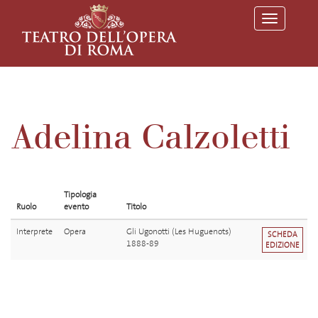
T
o
g
g
l
e
n
a
v
Adelina Calzoletti
i
g
a
t
i
o
Tipologia
n
Ruolo
evento
Titolo
Interprete
Opera
Gli Ugonotti (Les Huguenots)
SCHEDA
1888-89
EDIZIONE