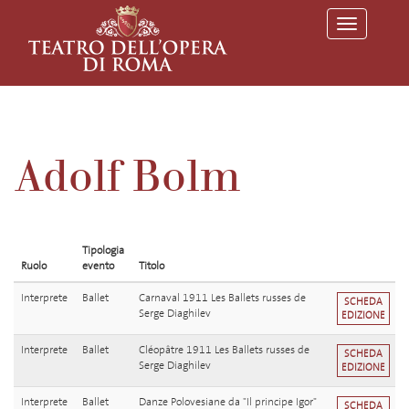
T
o
g
g
l
e
n
a
v
Adolf Bolm
i
g
a
t
i
o
Tipologia
n
Ruolo
evento
Titolo
Interprete
Ballet
Carnaval 1911 Les Ballets russes de
SCHEDA
Serge Diaghilev
EDIZIONE
Interprete
Ballet
Cléopâtre 1911 Les Ballets russes de
SCHEDA
Serge Diaghilev
EDIZIONE
Interprete
Ballet
Danze Polovesiane da "Il principe Igor"
SCHEDA