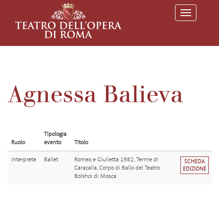
T
o
g
g
l
e
n
a
v
Agnessa Balieva
i
g
a
t
i
o
Tipologia
n
Ruolo
evento
Titolo
Interprete
Ballet
Romeo e Giulietta 1982, Terme di
SCHEDA
Caracalla, Corpo di Ballo del Teatro
EDIZIONE
Bolshoi di Mosca