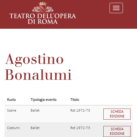
T
o
g
g
l
e
n
a
v
Agostino
i
g
a
Bonalumi
t
i
o
n
Ruolo
Tipologia evento
Titolo
Scene
Ballet
Rot 1972-73
SCHEDA
EDIZIONE
Costumi
Ballet
Rot 1972-73
SCHEDA
EDIZIONE