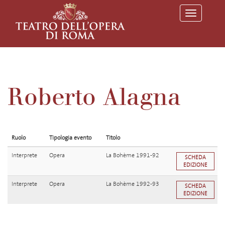
T
o
g
g
l
e
n
a
v
Roberto Alagna
i
g
a
t
i
o
Ruolo
Tipologia evento
Titolo
n
Interprete
Opera
La Bohème 1991-92
SCHEDA
EDIZIONE
Interprete
Opera
La Bohème 1992-93
SCHEDA
EDIZIONE