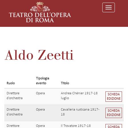
T
o
g
g
l
e
n
a
v
Aldo Zeetti
i
g
a
t
i
o
Tipologia
n
Ruolo
evento
Titolo
Direttore
Opera
Andrea Chénier 1917-18
SCHEDA
d'orchestra
luglio
EDIZIONE
Direttore
Opera
Cavalleria rusticana 1917-
SCHEDA
d'orchestra
18
EDIZIONE
Direttore
Opera
Il Trovatore 1917-18
SCHEDA