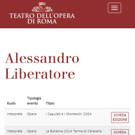
T
o
g
g
l
e
n
a
v
Alessandro
i
g
a
Liberatore
t
i
o
n
Tipologia
Ruolo
evento
Titolo
Interprete
Opera
I Capuleti e i Montecchi 2004
SCHEDA
EDIZIONE
Interprete
Opera
La Bohéme 2014 Terme di Caracalla
SCHEDA