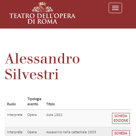
T
o
g
g
l
e
n
a
v
Alessandro
i
g
a
Silvestri
t
i
o
n
Tipologia
Ruolo
evento
Titolo
Interprete
Opera
Aida 1882
SCHEDA
EDIZIONE
Interprete
Opera
Assassinio nella cattedrale 2003
SCHEDA