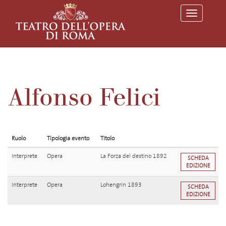
T
o
g
g
l
e
n
a
v
Alfonso Felici
i
g
a
t
i
o
Ruolo
Tipologia evento
Titolo
n
Interprete
Opera
La Forza del destino 1892
SCHEDA
EDIZIONE
Interprete
Opera
Lohengrin 1893
SCHEDA
EDIZIONE