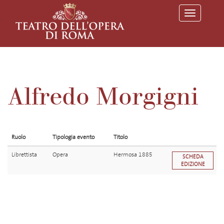
T
o
g
g
l
e
n
a
v
Alfredo Morgigni
i
g
a
t
i
o
Ruolo
Tipologia evento
Titolo
n
Librettista
Opera
Hermosa 1885
SCHEDA
EDIZIONE