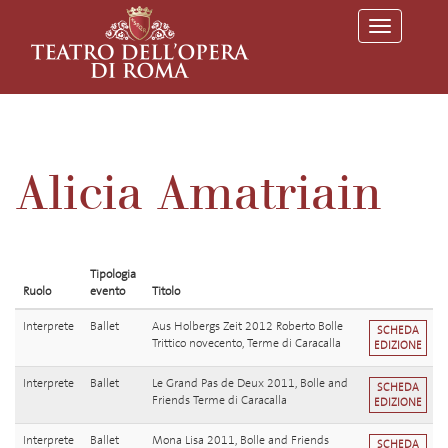
T
o
g
g
l
e
n
a
v
Alicia Amatriain
i
g
a
t
i
o
Tipologia
n
Ruolo
evento
Titolo
Interprete
Ballet
Aus Holbergs Zeit 2012 Roberto Bolle
SCHEDA
Trittico novecento, Terme di Caracalla
EDIZIONE
Interprete
Ballet
Le Grand Pas de Deux 2011, Bolle and
SCHEDA
Friends Terme di Caracalla
EDIZIONE
Interprete
Ballet
Mona Lisa 2011, Bolle and Friends
SCHEDA