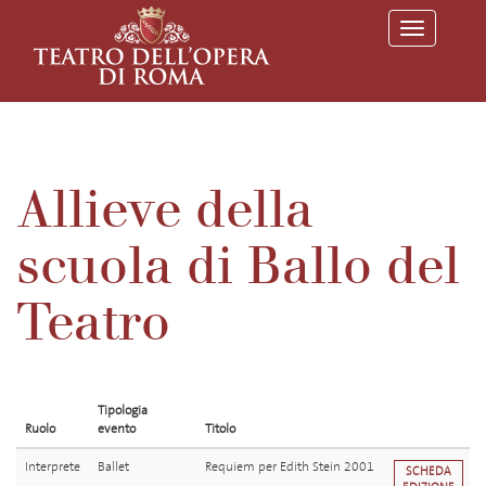
T
o
g
g
l
e
n
a
v
Allieve della
i
g
a
scuola di Ballo del
t
i
o
Teatro
n
Tipologia
Ruolo
evento
Titolo
Interprete
Ballet
Requiem per Edith Stein 2001
SCHEDA