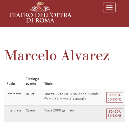
T
o
g
g
l
e
n
a
v
Marcelo Alvarez
i
g
a
t
i
o
Tipologia
n
Ruolo
evento
Titolo
Interprete
Ballet
Sinatra Suite 2013 Bolle and Friends
SCHEDA
from ABT, Terme di Caracalla
EDIZIONE
Interprete
Opera
Tosca 2008 gennaio
SCHEDA
EDIZIONE