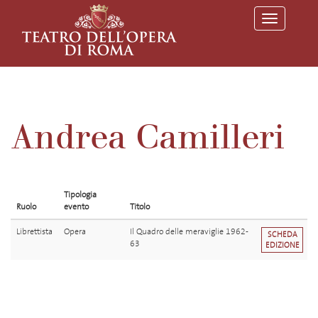
T
o
g
g
l
e
n
a
v
Andrea Camilleri
i
g
a
t
i
o
Tipologia
n
Ruolo
evento
Titolo
Librettista
Opera
Il Quadro delle meraviglie 1962-
SCHEDA
63
EDIZIONE