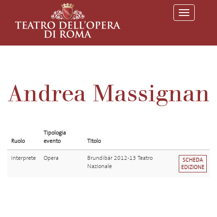
T
o
g
g
l
e
n
a
v
Andrea Massignan
i
g
a
t
i
o
Tipologia
n
Ruolo
evento
Titolo
Interprete
Opera
Brundibár 2012-13 Teatro
SCHEDA
Nazionale
EDIZIONE