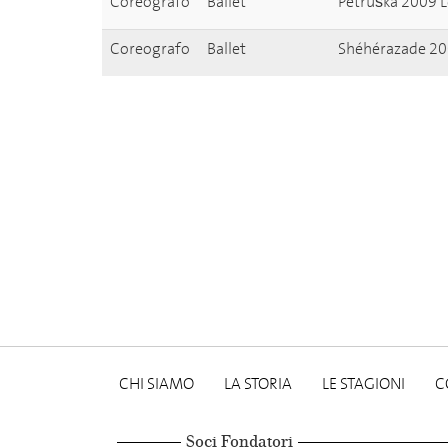
Coreografo
Ballet
Petruška 2009 L
Coreografo
Ballet
Shéhérazade 200
CHI SIAMO
LA STORIA
LE STAGIONI
C
Soci Fondatori