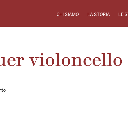
CHI SIAMO
LA STORIA
LE S
er violoncello
nto