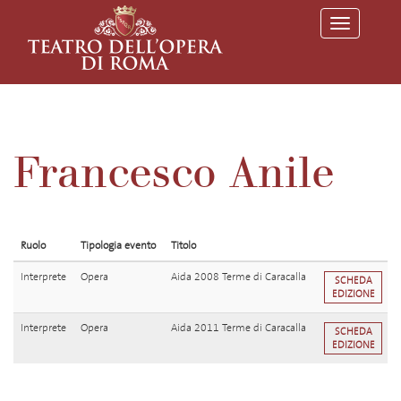
T
o
g
g
l
e
n
a
v
Francesco Anile
i
g
a
t
i
o
Ruolo
Tipologia evento
Titolo
n
Interprete
Opera
Aida 2008 Terme di Caracalla
SCHEDA
EDIZIONE
Interprete
Opera
Aida 2011 Terme di Caracalla
SCHEDA
EDIZIONE