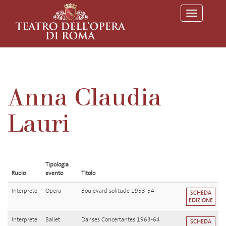
T
o
g
g
l
e
n
a
v
Anna Claudia
i
g
a
Lauri
t
i
o
n
Tipologia
Ruolo
evento
Titolo
Interprete
Opera
Boulevard solitude 1953-54
SCHEDA
EDIZIONE
Interprete
Ballet
Danses Concertantes 1963-64
SCHEDA