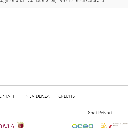
uglielmo Tell (Guillaume Tell) 1957 Terme di Caracalla
ONTATTI
IN EVIDENZA
CREDITS
Soci Privati