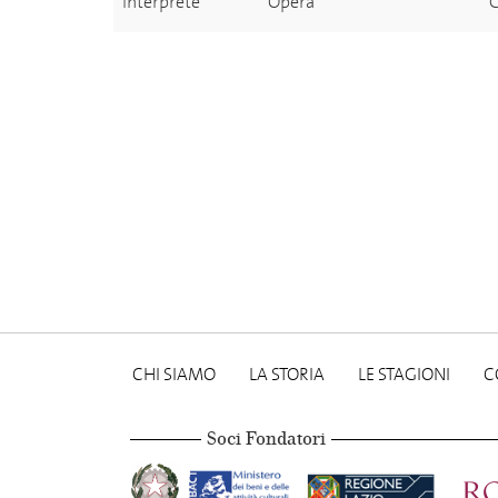
Interprete
Opera
G
CHI SIAMO
LA STORIA
LE STAGIONI
C
Soci Fondatori