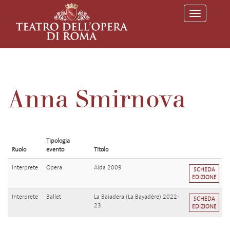
T
o
g
g
l
e
n
a
v
Anna Smirnova
i
g
a
t
i
o
Tipologia
n
Ruolo
evento
Titolo
Interprete
Opera
Aida 2009
SCHEDA
EDIZIONE
Interprete
Ballet
La Baiadera (La Bayadère) 2022-
SCHEDA
23
EDIZIONE