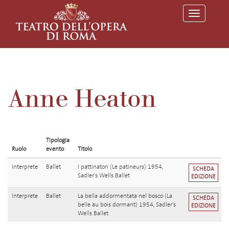
T
o
g
g
l
e
n
a
v
Anne Heaton
i
g
a
t
i
o
Tipologia
n
Ruolo
evento
Titolo
Interprete
Ballet
I pattinatori (Le patineurs) 1954,
SCHEDA
Sadler's Wells Ballet
EDIZIONE
Interprete
Ballet
La bella addormentata nel bosco (La
SCHEDA
belle au bois dormant) 1954, Sadler's
EDIZIONE
Wells Ballet